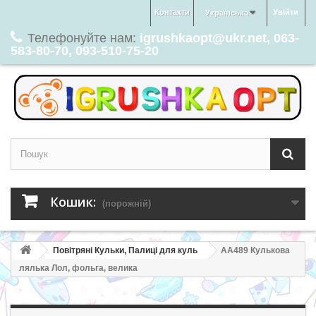
Контакти
Увійти
Українська
Телефонуйте нам:
igrushkaopt@ukr.net, 063-
583-80-70, 093-510-75-20
Кошик:
(порожній)
Повітряні Кульки, Палиці для куль
AA489 Кулькова
лялька Лол, фольга, велика