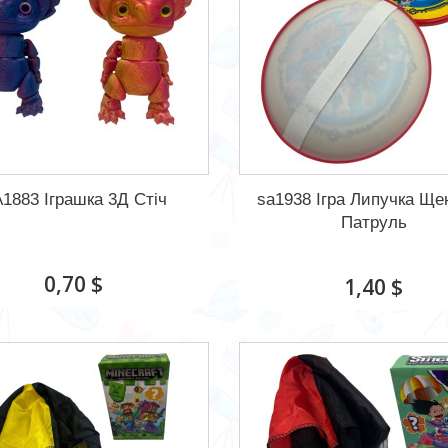
1883 Іграшка 3Д Стіч
sa1938 Ігра Липучка Ще
Патруль
0,70 $
1,40 $