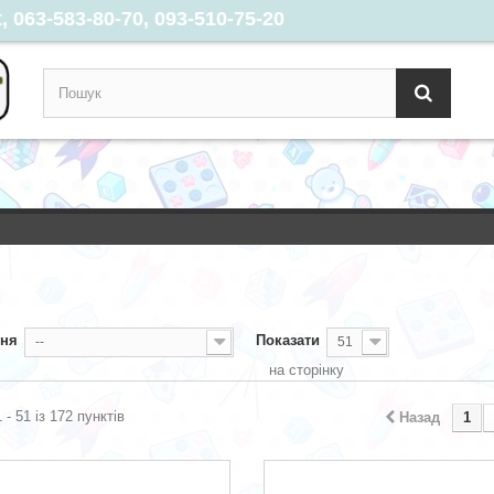
 063-583-80-70, 093-510-75-20
ння
Показати
--
51
на сторінку
 - 51 із 172 пунктів
Назад
1