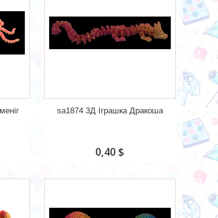
меніг
sa1874 3Д Іграшка Дракоша
0,40 $