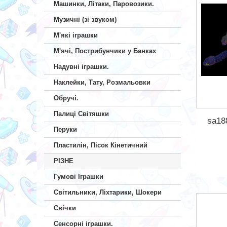
Машинки, Літаки, Паровозики.
Музичні (зі звуком)
М'які іграшки
М'ячі, Пострибунчики у Банках
Надувні іграшки.
Наклейки, Тату, Розмальовки
Обручі.
Палиці Світяшки
sa18
Перуки
Пластилін, Пісок Кінетичний
РІЗНЕ
Гумові Іграшки
Світильники, Ліхтарики, Шокери
Свічки
Сенсорні іграшки.