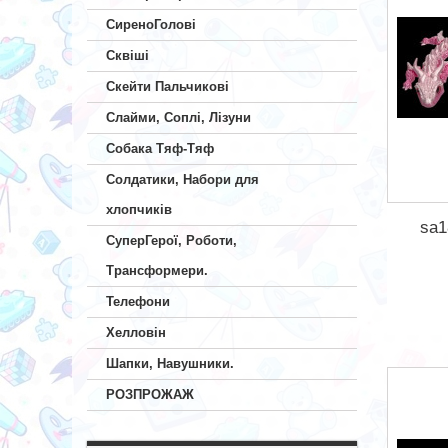
СиреноГолові
Сквіші
Скейти Пальчикові
Слайми, Соплі, Лізуни
Собака Тяф-Тяф
Солдатики, Набори для
хлопчиків
sa1
СуперГерої, Роботи,
Трансформери.
Телефони
Хелловін
Шапки, Навушники.
РОЗПРОЖАЖ