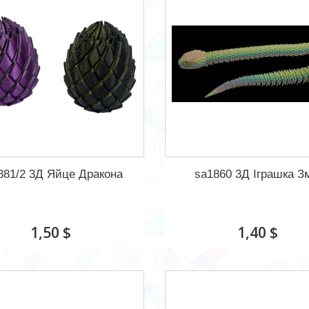
881/2 3Д Яйце Дракона
sa1860 3Д Іграшка З
1,50 $
1,40 $