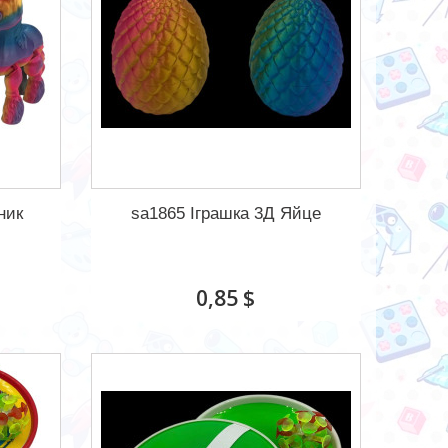
ник
sa1865 Іграшка 3Д Яйце
0,85 $