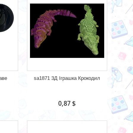
аве
sa1871 3Д Іграшка Крокодил
0,87 $