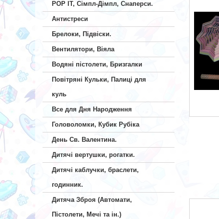
POP IT, Сімпл-Дімпл, Снаперси.
Антистреси
Брелоки, Підвіски.
Вентилятори, Віяла
Водяні пістолети, Бризгалки
Повітряні Кульки, Палиці для
куль
Все для Дня Народження
Головоломки, Кубик Рубіка
День Св. Валентина.
Дитячі вертушки, рогатки.
Дитячі каблучки, браслети,
годинник.
Дитяча Зброя (Автомати,
Пістолети, Мечі та ін.)