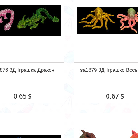
876 3Д Іграшка Дракон
sa1879 3Д Іграшко Вось
0,65 $
0,67 $