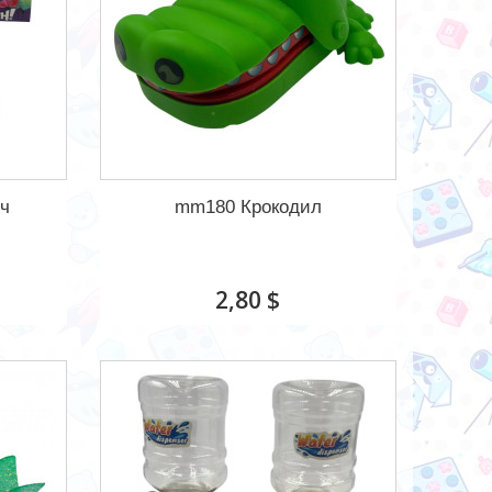
іч
mm180 Крокодил
2,80 $