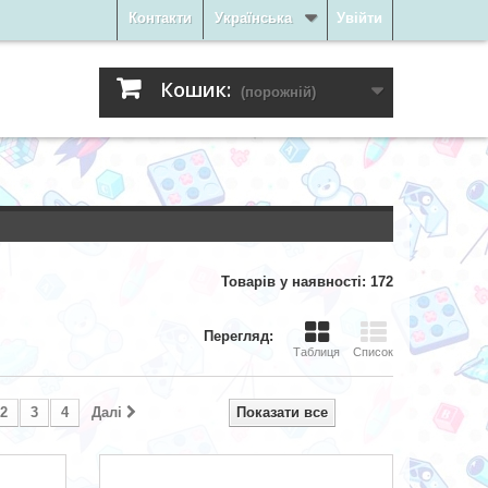
Контакти
Українська
Увійти
Кошик:
(порожній)
Товарів у наявності: 172
Перегляд:
Таблиця
Список
2
3
4
Далі
Показати все