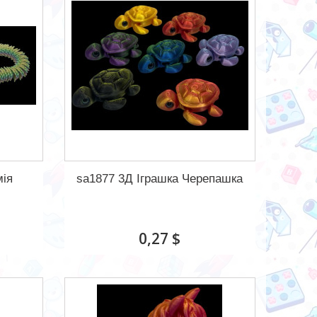
мія
sa1877 3Д Іграшка Черепашка
0,27 $