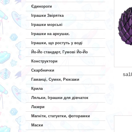
Єдинороги
Іграшки Звірятка
Іграшки морські
Іграшки на аркушах.
Іграшки, що ростуть у воді
Йо-Йо стандарт, Гумові Йо-Йо
Конструктори
Скарбнички
sa1
Гаманці, Сумки, Рюкзаки
Крила
Ляльки, Іграшки для дівчаток
Лазери
Магніти, статуетки, фоторамки
Маски