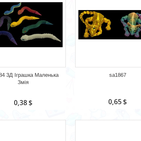
84 3Д Іграшка Маленька
sa1867
Змія
0,65 $
0,38 $