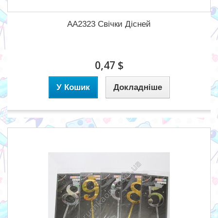
АА2323 Свічки Дісней
0,47 $
У Кошик
Докладніше