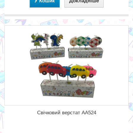
У Кошик
Докладніше
Свічковий верстат АА524