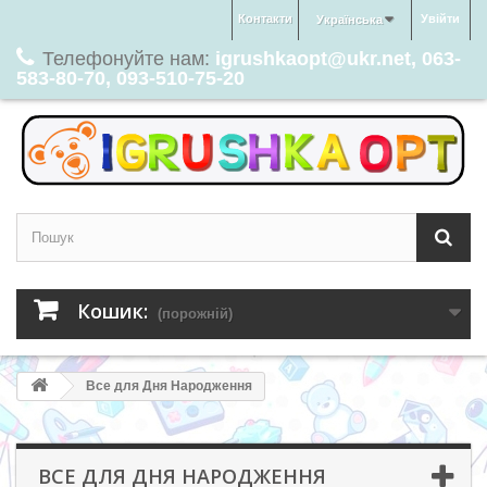
Контакти
Увійти
Українська
Телефонуйте нам:
igrushkaopt@ukr.net, 063-
583-80-70, 093-510-75-20
Кошик:
(порожній)
Все для Дня Народження
ВСЕ ДЛЯ ДНЯ НАРОДЖЕННЯ