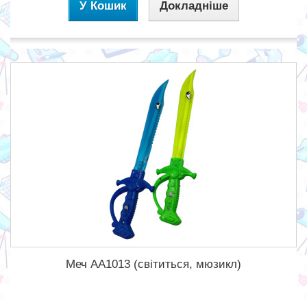
У Кошик
Докладніше
Меч АА1013 (світиться, мюзикл)