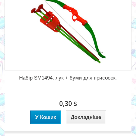
Набір SM1494, лук + буми для присосок.
0,30 $
У Кошик
Докладніше