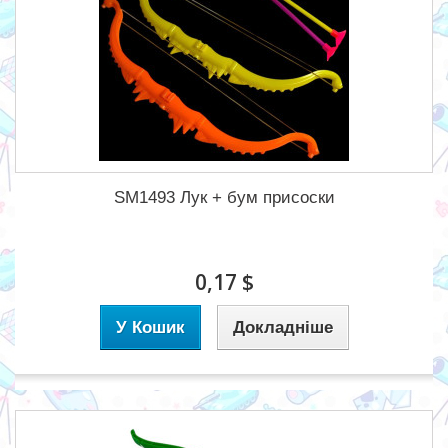
SM1493 Лук + бум присоски
0,17 $
У Кошик
Докладніше