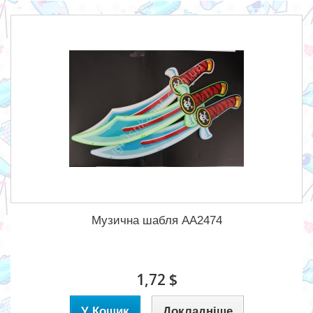
Музична шабля AA2474
1,72 $
У Кошик
Докладніше