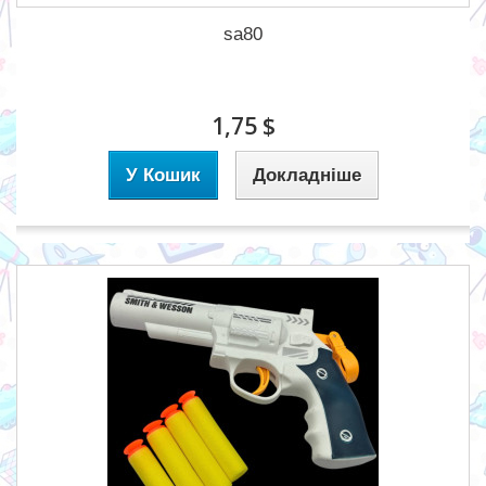
sa80
1,75 $
У Кошик
Докладніше