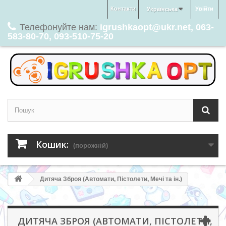
Контакти
Увійти
Українська
Телефонуйте нам:
igrushkaopt@ukr.net, 063-
583-80-70, 093-510-75-20
Кошик:
(порожній)
Дитяча Зброя (Автомати, Пістолети, Мечі та ін.)
ДИТЯЧА ЗБРОЯ (АВТОМАТИ, ПІСТОЛЕТИ,