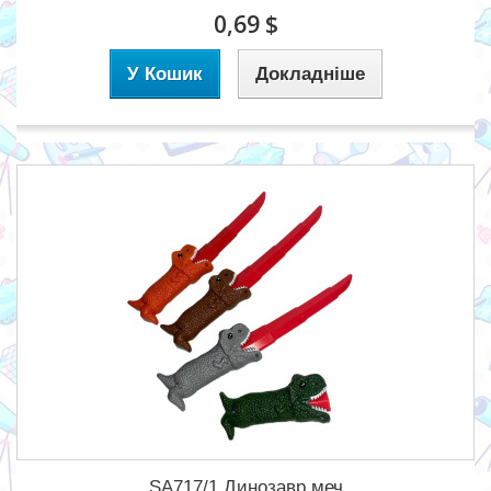
0,69 $
У Кошик
Докладніше
SA717/1 Динозавр меч