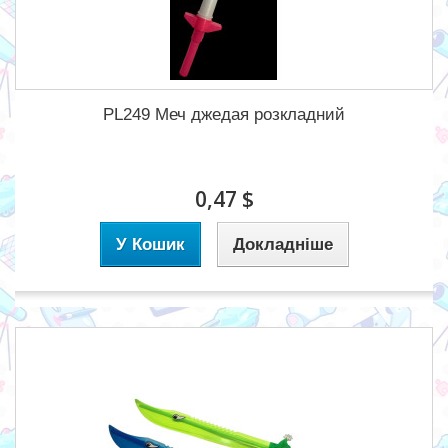
PL249 Меч джедая розкладний
0,47 $
У Кошик
Докладніше