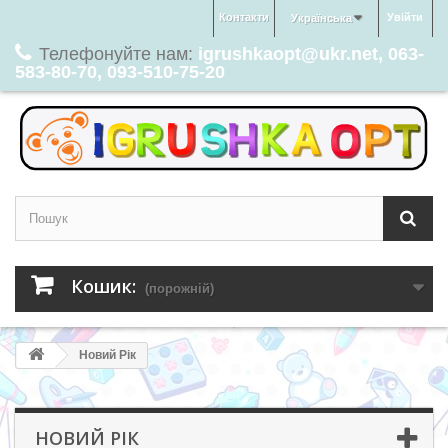
Контакти
Увійти
Українська
Телефонуйте нам:
igrushkaopt@ukr.net, 063-
583-80-70, 093-510-75-20
Кошик:
(порожній)
Новий Рік
НОВИЙ РІК