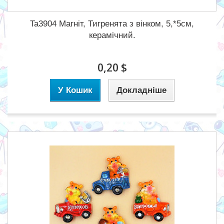
Ta3904 Магніт, Тигренята з вінком, 5,*5см,
керамічний.
0,20 $
У Кошик
Докладніше