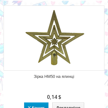
Зірка HM50 на ялинці
0,14 $
У Кошик
Докладніше