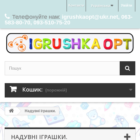
Контакти
Увійти
Українська
Телефонуйте нам:
igrushkaopt@ukr.net, 063-
583-80-70, 093-510-75-20
Кошик:
(порожній)
Надувні іграшки.
НАДУВНІ ІГРАШКИ.