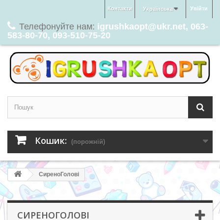
Контакти
Увійти
Українська
Телефонуйте нам:
igrushkaopt@ukr.net, 063-
583-80-70, 093-510-75-20
Кошик:
(порожній)
СиреноГолові
СИРЕНОГОЛОВІ