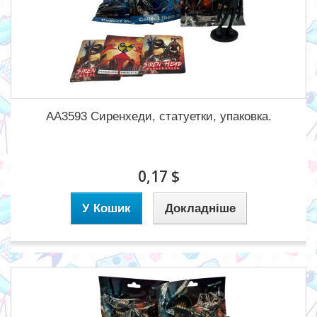
АА3593 Сиренхеди, статуетки, упаковка.
0,17 $
У Кошик
Докладніше