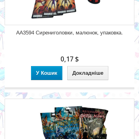
АА3594 Сирениголовки, малюнок, упаковка.
0,17 $
У Кошик
Докладніше