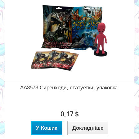
АА3573 Сиренхеди, статуетки, упаковка.
0,17 $
У Кошик
Докладніше