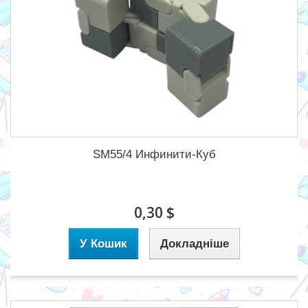
SM55/4 Инфинити-Куб
0,30 $
У Кошик
Докладніше