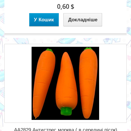
0,60 $
У Кошик
Докладніше
АА2829 Антистрес морква ( в середині пісок)