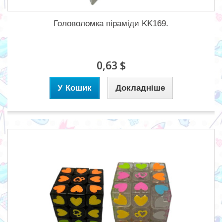
Головоломка піраміди KK169.
0,63 $
У Кошик
Докладніше