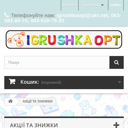
Контакти
Увійти
Українська
Телефонуйте нам:
igrushkaopt@ukr.net, 063-
583-80-70, 093-510-75-20
Кошик:
(порожній)
АКЦІЇ ТА ЗНИЖКИ
АКЦІЇ ТА ЗНИЖКИ