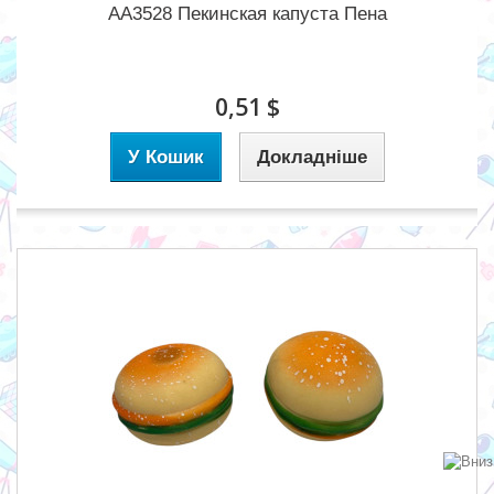
AA3528 Пекинская капуста Пена
0,51 $
У Кошик
Докладніше