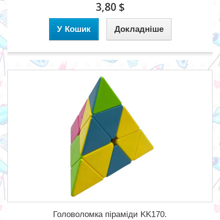
3,80 $
У Кошик
Докладніше
Головоломка піраміди KK170.