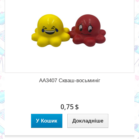
AA3407 Скваш-восьминіг
0,75 $
У Кошик
Докладніше