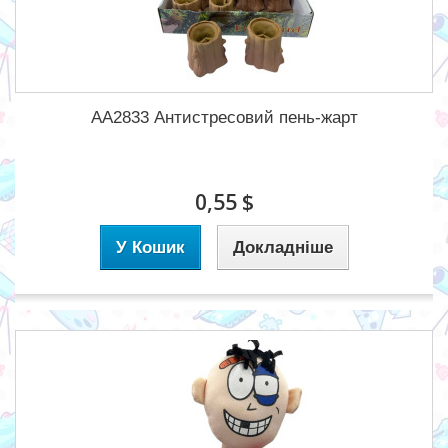
AA2833 Антистресовий пень-жарт
0,55 $
У Кошик
Докладніше