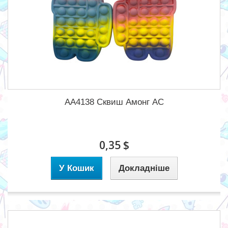
AA4138 Сквиш Амонг АС
0,35 $
У Кошик
Докладніше