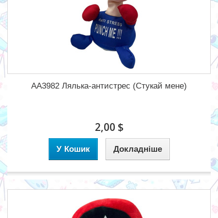
AA3982 Лялька-антистрес (Стукай мене)
2,00 $
У Кошик
Докладніше