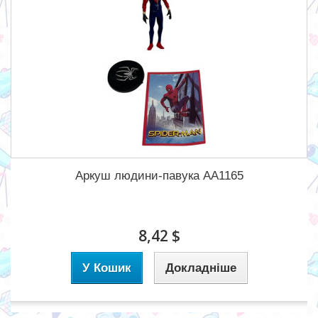
Аркуш людини-павука AA1165
8,42 $
У Кошик
Докладніше