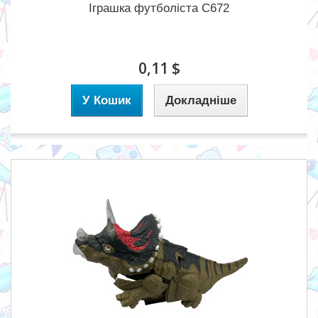
Іграшка футболіста C672
0,11 $
У Кошик
Докладніше