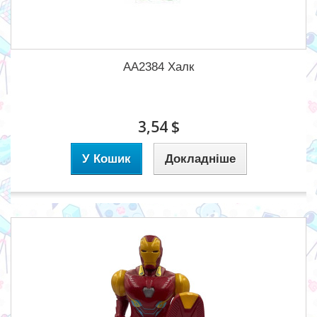
AA2384 Халк
3,54 $
У Кошик
Докладніше