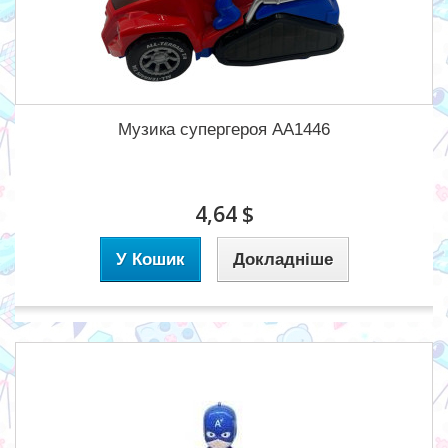
Музика супергероя AA1446
4,64 $
У Кошик
Докладніше