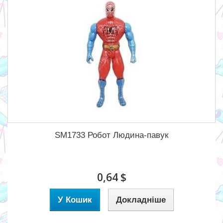
SM1733 Робот Людина-павук
0,64 $
У Кошик
Докладніше