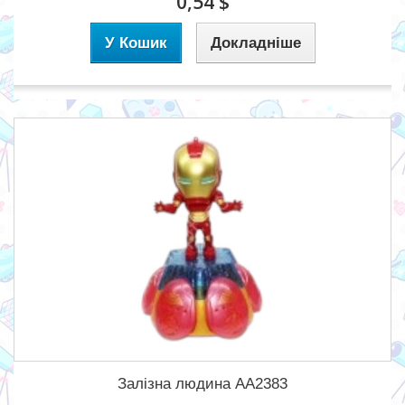
0,54 $
У Кошик
Докладніше
Залізна людина AA2383