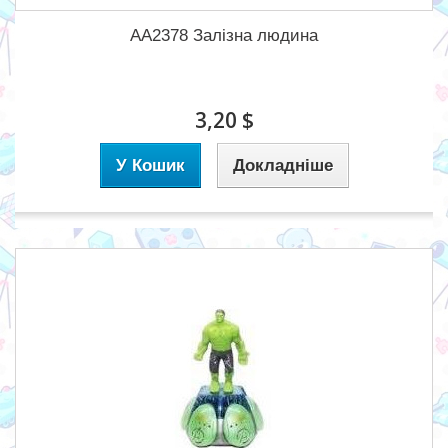
АА2378 Залізна людина
3,20 $
У Кошик
Докладніше