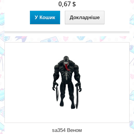
0,67 $
У Кошик
Докладніше
sa354 Веном