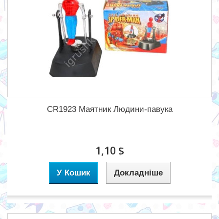
CR1923 Маятник Людини-павука
1,10 $
У Кошик
Докладніше