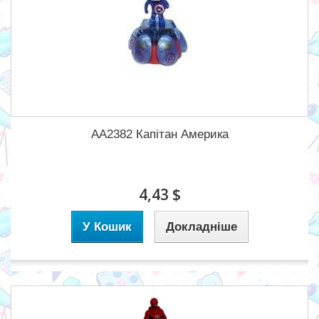
AA2382 Капітан Америка
4,43 $
У Кошик
Докладніше