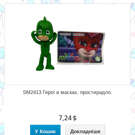
SM2413 Герої в масках, простирадло.
7,24 $
У Кошик
Докладніше