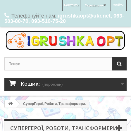
Контакти
Увійти
Українська
Телефонуйте нам:
igrushkaopt@ukr.net, 063-
583-80-70, 093-510-75-20
Кошик:
(порожній)
СуперГерої, Роботи, Трансформери.
СУПЕРГЕРОЇ, РОБОТИ, ТРАНСФОРМЕРИ.