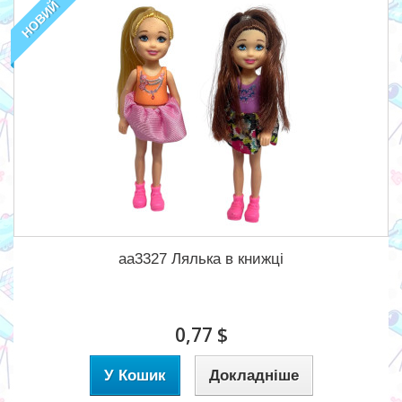
НОВИЙ
aa3327 Лялька в книжці
0,77 $
У Кошик
Докладніше