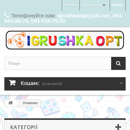
Контакти
Увійти
Українська
Телефонуйте нам:
igrushkaopt@ukr.net, 063-
583-80-70, 093-510-75-20
Кошик:
(порожній)
Новинки
КАТЕГОРІЇ