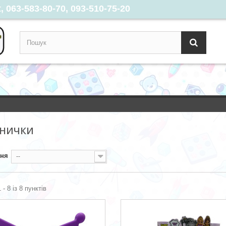
 063-583-80-70, 093-510-75-20
БНИЧКИ
ння
--
 - 8 із 8 пунктів