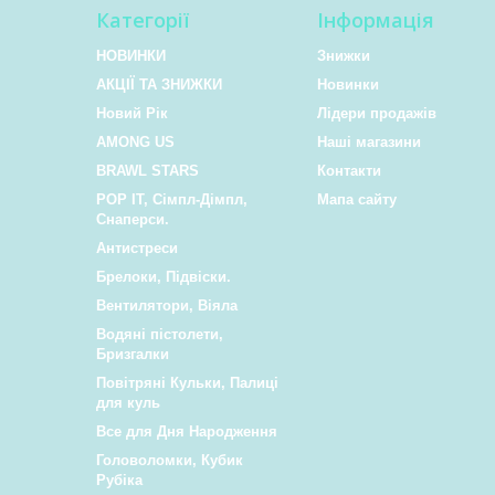
Категорії
Інформація
НОВИНКИ
Знижки
АКЦІЇ ТА ЗНИЖКИ
Новинки
Новий Рік
Лідери продажів
AMONG US
Наші магазини
BRAWL STARS
Контакти
POP IT, Сімпл-Дімпл,
Мапа сайту
Снаперси.
Антистреси
Брелоки, Підвіски.
Вентилятори, Віяла
Водяні пістолети,
Бризгалки
Повітряні Кульки, Палиці
для куль
Все для Дня Народження
Головоломки, Кубик
Рубіка