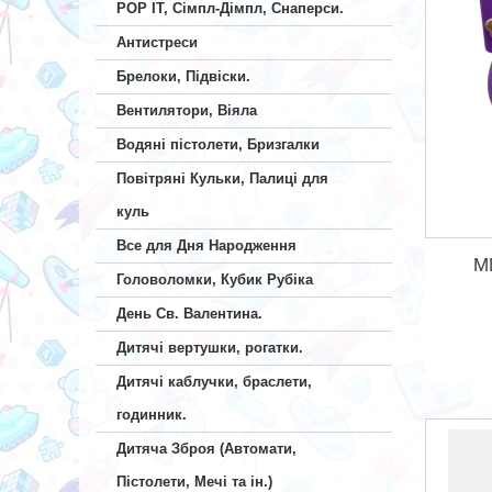
POP IT, Сімпл-Дімпл, Снаперси.
Антистреси
Брелоки, Підвіски.
Вентилятори, Віяла
Водяні пістолети, Бризгалки
Повітряні Кульки, Палиці для
куль
Все для Дня Народження
M
Головоломки, Кубик Рубіка
День Св. Валентина.
Дитячі вертушки, рогатки.
Дитячі каблучки, браслети,
годинник.
Дитяча Зброя (Автомати,
Пістолети, Мечі та ін.)