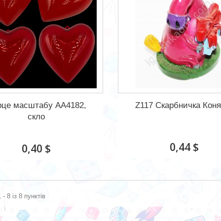
рце масштабу АА4182,
Z117 Скарбничка Коня
скло
0,44 $
0,40 $
 - 8 із 8 пунктів