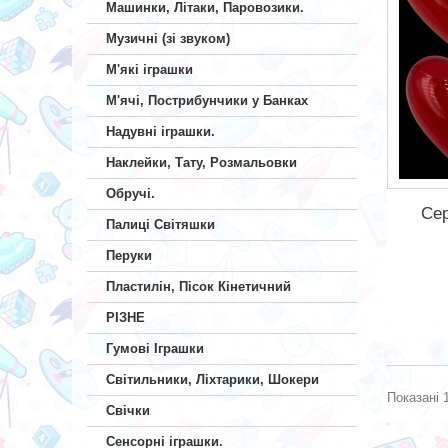
Машинки, Літаки, Паровозики.
Музичні (зі звуком)
М'які іграшки
М'ячі, Пострибунчики у Банках
Надувні іграшки.
Наклейки, Тату, Розмальовки
Обручі.
Се
Палиці Світяшки
Перуки
Пластилін, Пісок Кінетичний
РІЗНЕ
Гумові Іграшки
Світильники, Ліхтарики, Шокери
Показані 1
Свічки
Сенсорні іграшки.