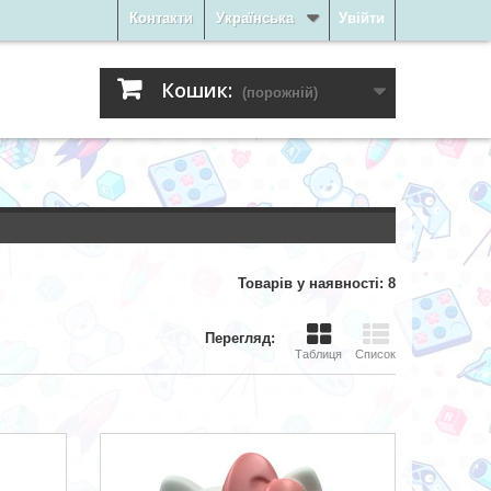
Контакти
Українська
Увійти
Кошик:
(порожній)
Товарів у наявності: 8
Перегляд:
Таблиця
Список