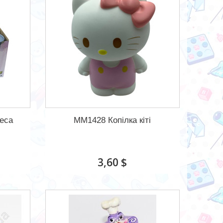
еса
MM1428 Копілка кіті
3,60 $