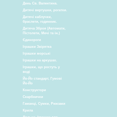
День Св. Валентина.
Дитячі вертушки, рогатки.
Дитячі каблучки,
браслети, годинник.
Дитяча Зброя (Автомати,
Пістолети, Мечі та ін.)
Єдинороги
Іграшки Звірятка
Іграшки морські
Іграшки на аркушах.
Іграшки, що ростуть у
воді
Йо-Йо стандарт, Гумові
Йо-Йо
Конструктори
Скарбнички
Гаманці, Сумки, Рюкзаки
Крила