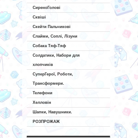
СиреноГолові
Сквіші
Скейти Пальчикові
Слайми, Соплі, Лізуни
Собака Тяф-Тяф
Солдатики, Набори для
хлопчиків
СуперГерої, Роботи,
Трансформери.
Телефони
Хелловін
Шапки, Навушники.
РОЗПРОЖАЖ