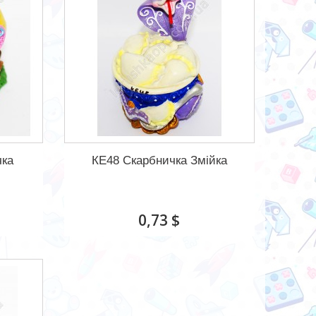
чка
КЕ48 Скарбничка Змійка
0,73 $