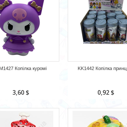
M1427 Копілка куромі
KK1442 Копілка принц
3,60 $
0,92 $