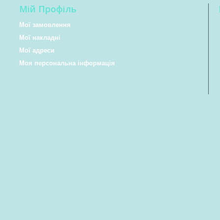
Мій Профіль
Мої замовлення
Мої накладні
Мої адреси
Моя персональна інформація