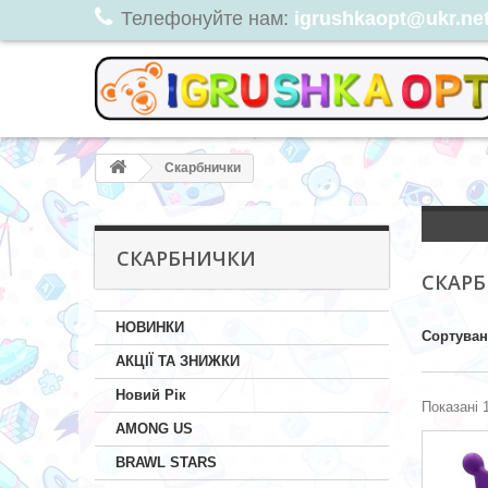
Телефонуйте нам:
igrushkaopt@ukr.net,
Скарбнички
СКАРБНИЧКИ
СКАР
НОВИНКИ
Сортува
АКЦІЇ ТА ЗНИЖКИ
Новий Рік
Показані 1
AMONG US
BRAWL STARS