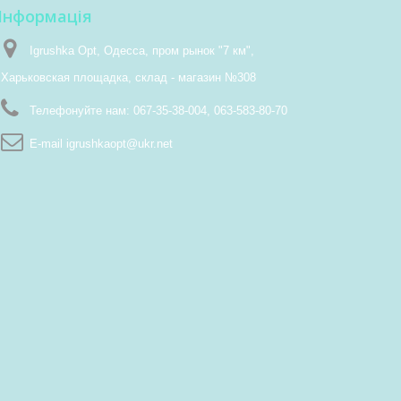
Інформація
Igrushka Opt, Одесса, пром рынок "7 км",
Харьковская площадка, склад - магазин №308
Телефонуйте нам:
067-35-38-004, 063-583-80-70
E-maіl
igrushkaopt@ukr.net