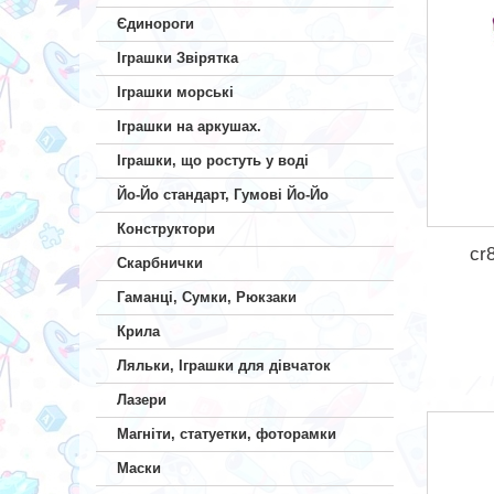
Єдинороги
Іграшки Звірятка
Іграшки морські
Іграшки на аркушах.
Іграшки, що ростуть у воді
Йо-Йо стандарт, Гумові Йо-Йо
Конструктори
cr
Скарбнички
Гаманці, Сумки, Рюкзаки
Крила
Ляльки, Іграшки для дівчаток
Лазери
Магніти, статуетки, фоторамки
Маски