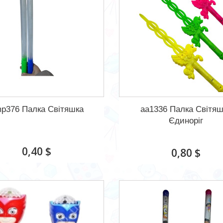
p376 Палка Світяшка
aa1336 Палка Світя
Єдиноріг
0,40 $
0,80 $