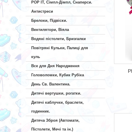
POP IT, Сімпл-Дімпл, Снаперси.
Антистреси
Брелоки, Підвіски.
Вентилятори, Віяла
Водяні пістолети, Бризгалки
Повітряні Кульки, Палиці для
куль
Все для Дня Народження
P
Головоломки, Кубик Рубіка
День Св. Валентина.
Дитячі вертушки, рогатки.
Дитячі каблучки, браслети,
годинник.
Дитяча Зброя (Автомати,
Пістолети, Мечі та ін.)