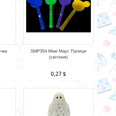
ичка
SMP354 Міккі Маус Палиця
(світіння)
0,27 $