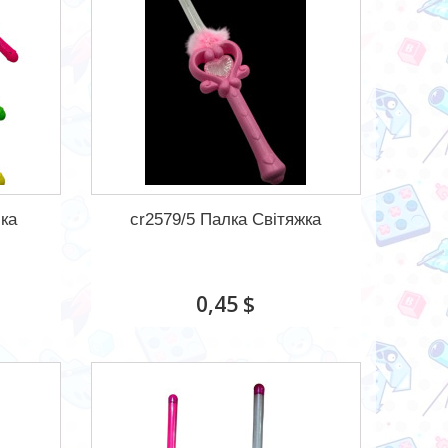
шка
cr2579/5 Палка Світяжка
0,45 $