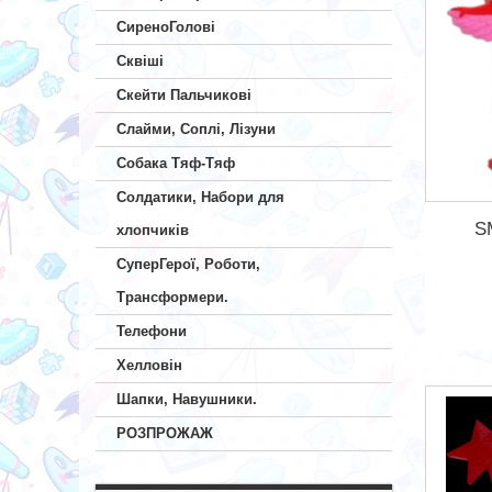
СиреноГолові
Сквіші
Скейти Пальчикові
Слайми, Соплі, Лізуни
Собака Тяф-Тяф
Солдатики, Набори для
S
хлопчиків
СуперГерої, Роботи,
Трансформери.
Телефони
Хелловін
Шапки, Навушники.
РОЗПРОЖАЖ