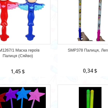
M1267/1 Маска героїв
SMP378 Палиця, Лег
Палиця (Сяйво)
0,34 $
1,45 $