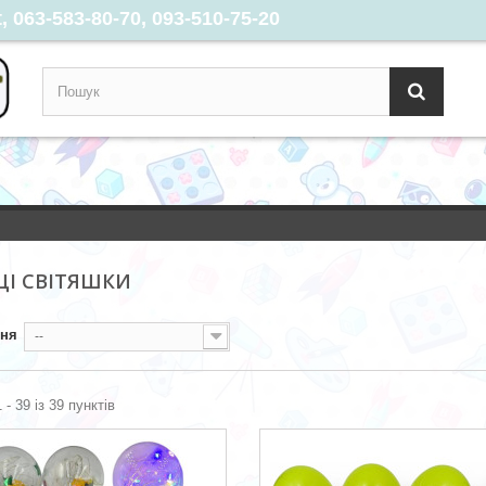
 063-583-80-70, 093-510-75-20
ЦІ СВІТЯШКИ
ння
--
 - 39 із 39 пунктів