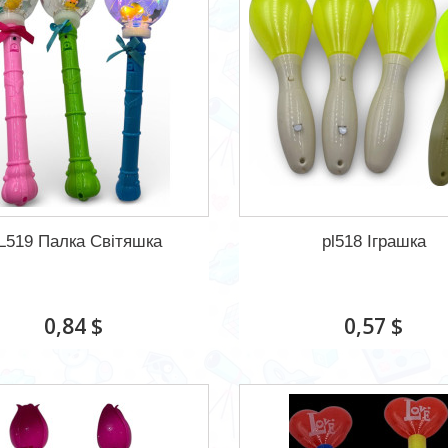
L519 Палка Світяшка
pl518 Іграшка
0,84 $
0,57 $