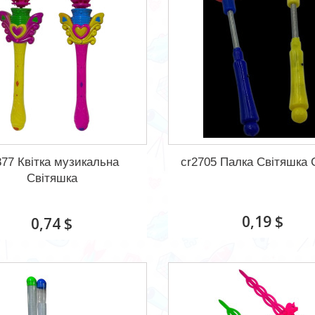
877 Квітка музикальна
cr2705 Палка Світяшка 
Світяшка
0,19 $
0,74 $