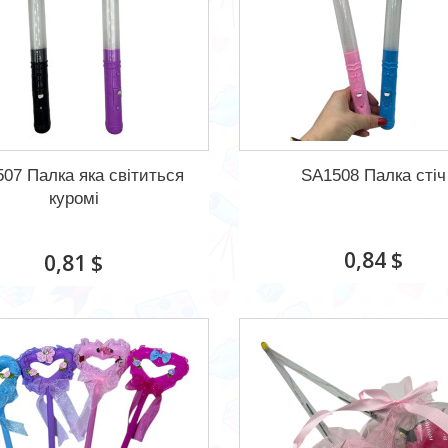
07 Палка яка світиться
SA1508 Палка стіч
куромі
0,84 $
0,81 $