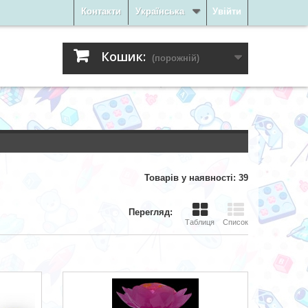
Контакти
Українська
Увійти
Кошик:
(порожній)
Товарів у наявності: 39
Перегляд:
Таблиця
Список