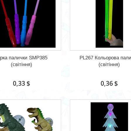
ірка палички SMP385
PL267 Кольорова пал
(світіння)
(світіння)
0,33 $
0,36 $