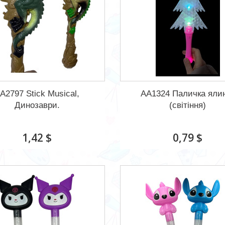
A2797 Stick Musical,
АА1324 Паличка яли
Динозаври.
(світіння)
1,42 $
0,79 $