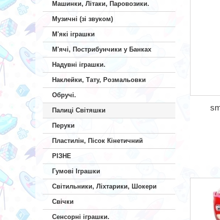
Машинки, Літаки, Паровозики.
Музичні (зі звуком)
М'які іграшки
М'ячі, Пострибунчики у Банках
Надувні іграшки.
Наклейки, Тату, Розмальовки
Обручі.
sm
Палиці Світяшки
Перуки
Пластилін, Пісок Кінетичний
РІЗНЕ
Гумові Іграшки
Світильники, Ліхтарики, Шокери
Свічки
Сенсорні іграшки.