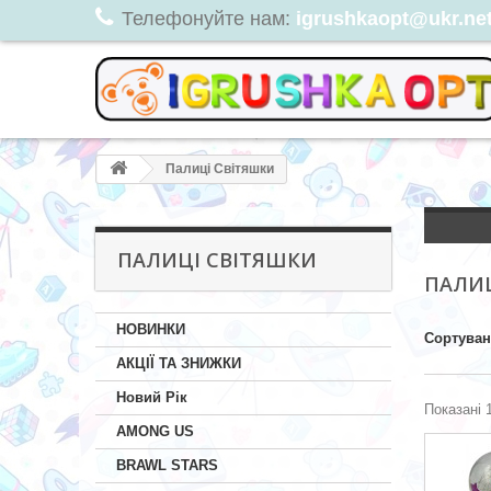
Телефонуйте нам:
igrushkaopt@ukr.net,
Палиці Світяшки
ПАЛИЦІ СВІТЯШКИ
ПАЛИ
НОВИНКИ
Сортува
АКЦІЇ ТА ЗНИЖКИ
Новий Рік
Показані 1
AMONG US
BRAWL STARS