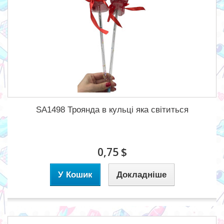
SA1498 Троянда в кульці яка світиться
0,75 $
У Кошик
Докладніше