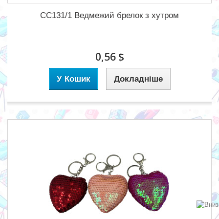
CC131/1 Ведмежий брелок з хутром
0,56 $
У Кошик
Докладніше