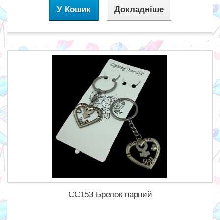
У Кошик
Докладніше
CC153 Брелок парний