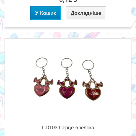
У Кошик
Докладніше
CD103 Серце брелока