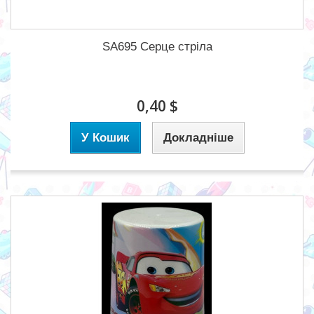
SA695 Серце стріла
0,40 $
У Кошик
Докладніше