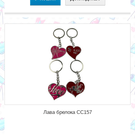
Лава брелока CC157