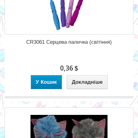
CR3061 Серцева паличка (світіння)
0,36 $
У Кошик
Докладніше