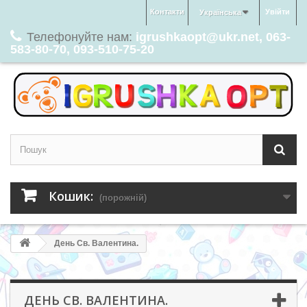
Контакти
Увійти
Українська
Телефонуйте нам:
igrushkaopt@ukr.net, 063-
583-80-70, 093-510-75-20
Кошик:
(порожній)
День Св. Валентина.
ДЕНЬ СВ. ВАЛЕНТИНА.