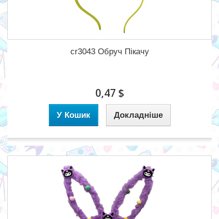
cr3043 Обруч Пікачу
0,47 $
У Кошик
Докладніше