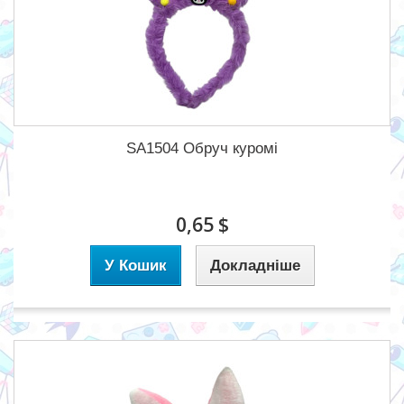
SA1504 Обруч куромі
0,65 $
У Кошик
Докладніше