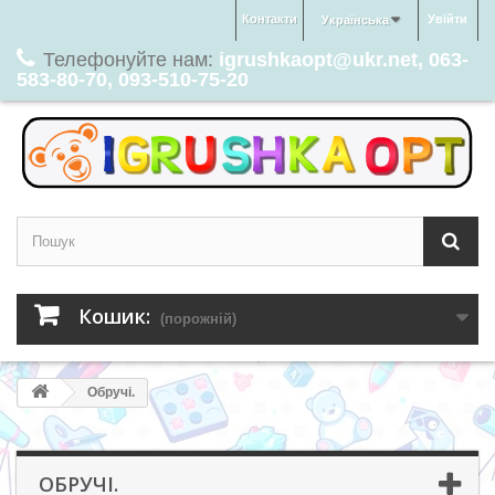
Контакти
Увійти
Українська
Телефонуйте нам:
igrushkaopt@ukr.net, 063-
583-80-70, 093-510-75-20
Кошик:
(порожній)
Обручі.
ОБРУЧІ.