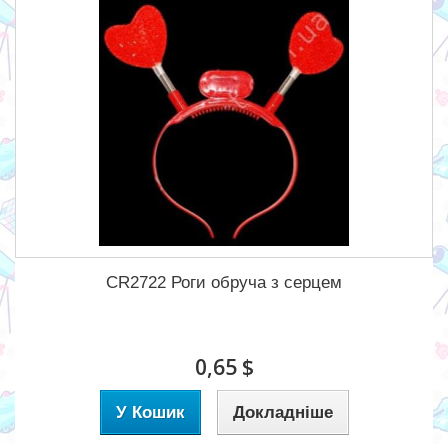
CR2722 Роги обруча з серцем
0,65 $
У Кошик
Докладніше