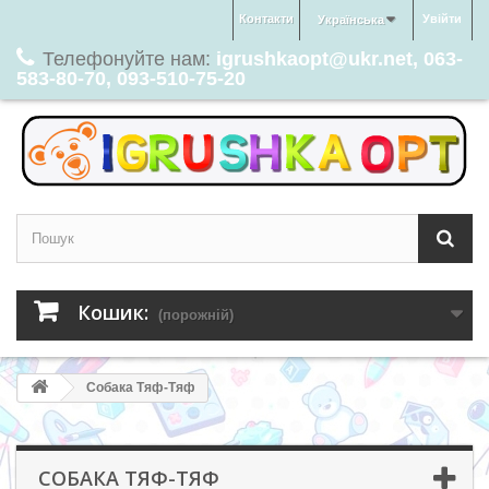
Контакти
Увійти
Українська
Телефонуйте нам:
igrushkaopt@ukr.net, 063-
583-80-70, 093-510-75-20
Кошик:
(порожній)
Собака Тяф-Тяф
СОБАКА ТЯФ-ТЯФ