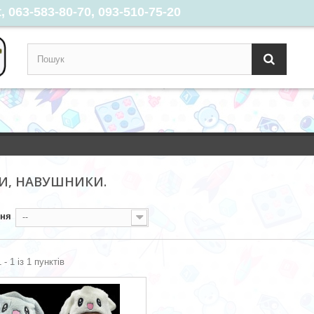
 063-583-80-70, 093-510-75-20
И, НАВУШНИКИ.
ння
--
 - 1 із 1 пунктів