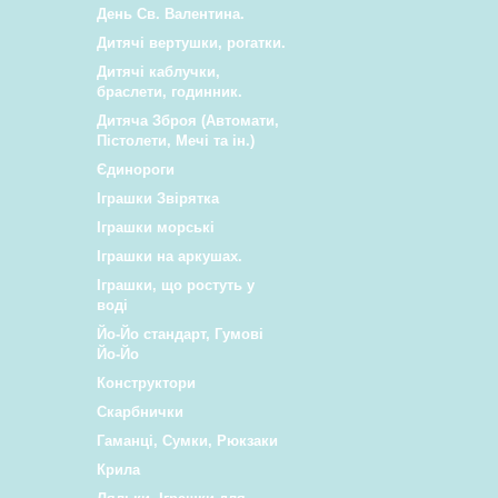
День Св. Валентина.
Дитячі вертушки, рогатки.
Дитячі каблучки,
браслети, годинник.
Дитяча Зброя (Автомати,
Пістолети, Мечі та ін.)
Єдинороги
Іграшки Звірятка
Іграшки морські
Іграшки на аркушах.
Іграшки, що ростуть у
воді
Йо-Йо стандарт, Гумові
Йо-Йо
Конструктори
Скарбнички
Гаманці, Сумки, Рюкзаки
Крила