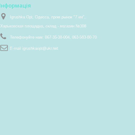
Інформація
Igrushka Opt, Одесса, пром рынок "7 км",
Харьковская площадка, склад - магазин №308
Телефонуйте нам:
067-35-38-004, 063-583-80-70
E-maіl
igrushkaopt@ukr.net