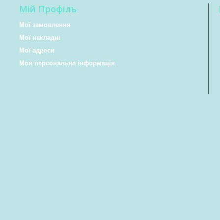
Мій Профіль
Мої замовлення
Мої накладні
Мої адреси
Моя персональна інформація