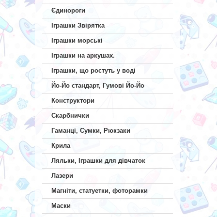
Єдинороги
Іграшки Звірятка
Іграшки морські
Іграшки на аркушах.
Іграшки, що ростуть у воді
Йо-Йо стандарт, Гумові Йо-Йо
Конструктори
Скарбнички
Гаманці, Сумки, Рюкзаки
Крила
Ляльки, Іграшки для дівчаток
Лазери
Магніти, статуетки, фоторамки
Маски