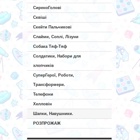
СиреноГолові
Сквіші
Скейти Пальчикові
Слайми, Соплі, Лізуни
Собака Тяф-Тяф
Солдатики, Набори для
хлопчиків
СуперГерої, Роботи,
Трансформери.
Телефони
Хелловін
Шапки, Навушники.
РОЗПРОЖАЖ