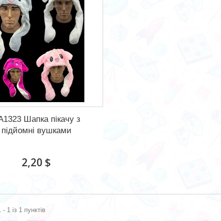
A1323 Шапка пікачу з
підйомні вушками
2,20 $
 - 1 із 1 пунктів