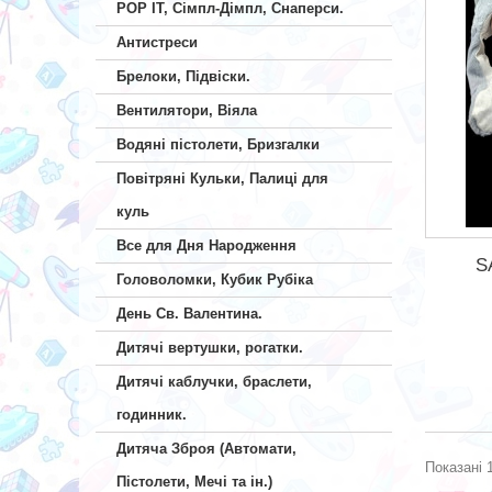
POP IT, Сімпл-Дімпл, Снаперси.
Антистреси
Брелоки, Підвіски.
Вентилятори, Віяла
Водяні пістолети, Бризгалки
Повітряні Кульки, Палиці для
куль
Все для Дня Народження
S
Головоломки, Кубик Рубіка
День Св. Валентина.
Дитячі вертушки, рогатки.
Дитячі каблучки, браслети,
годинник.
Дитяча Зброя (Автомати,
Показані 1
Пістолети, Мечі та ін.)