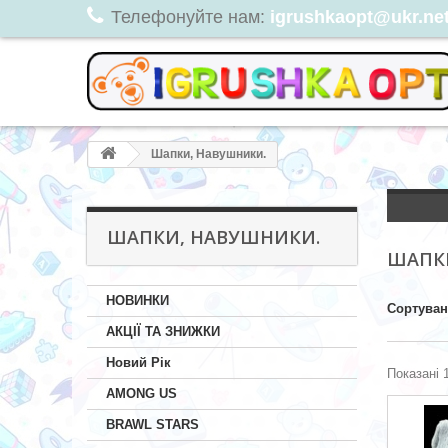
Телефонуйте нам:
igrushkaopt@ukr.net,
Шапки, Навушники.
ШАПКИ, НАВУШНИКИ.
ШАПК
НОВИНКИ
Сортува
АКЦІЇ ТА ЗНИЖКИ
Новий Рік
Показані 1
AMONG US
BRAWL STARS