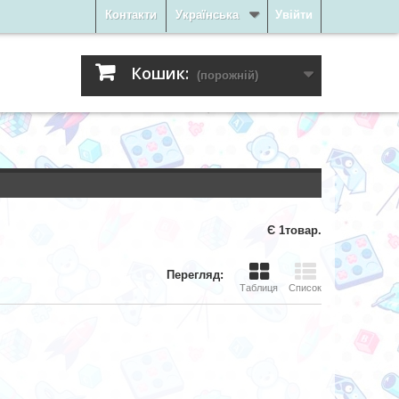
Контакти
Українська
Увійти
Кошик:
(порожній)
Є 1товар.
Перегляд:
Таблиця
Список