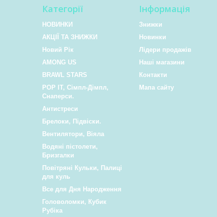
Категорії
Інформація
НОВИНКИ
Знижки
АКЦІЇ ТА ЗНИЖКИ
Новинки
Новий Рік
Лідери продажів
AMONG US
Наші магазини
BRAWL STARS
Контакти
POP IT, Сімпл-Дімпл,
Мапа сайту
Снаперси.
Антистреси
Брелоки, Підвіски.
Вентилятори, Віяла
Водяні пістолети,
Бризгалки
Повітряні Кульки, Палиці
для куль
Все для Дня Народження
Головоломки, Кубик
Рубіка