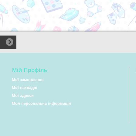
Мій Профіль
Мої замовлення
Мої накладні
Мої адреси
Моя персональна інформація