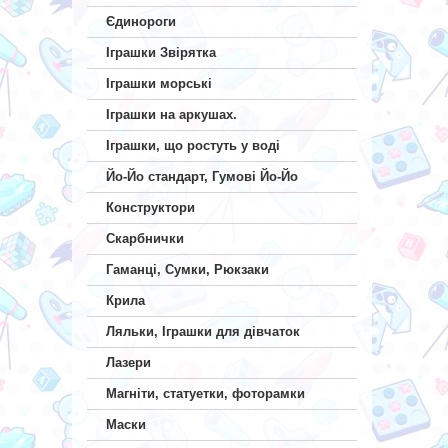
Єдинороги
Іграшки Звірятка
Іграшки морські
Іграшки на аркушах.
Іграшки, що ростуть у воді
Йо-Йо стандарт, Гумові Йо-Йо
Конструктори
Скарбнички
Гаманці, Сумки, Рюкзаки
Крила
Ляльки, Іграшки для дівчаток
Лазери
Магніти, статуетки, фоторамки
Маски