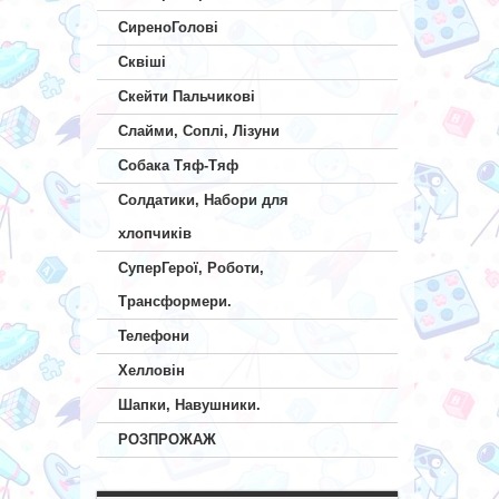
СиреноГолові
Сквіші
Скейти Пальчикові
Слайми, Соплі, Лізуни
Собака Тяф-Тяф
Солдатики, Набори для
хлопчиків
СуперГерої, Роботи,
Трансформери.
Телефони
Хелловін
Шапки, Навушники.
РОЗПРОЖАЖ