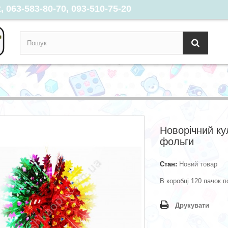
 063-583-80-70, 093-510-75-20
Новорічний ку
фольги
Стан:
Новий товар
В коробці 120 пачок п
Друкувати