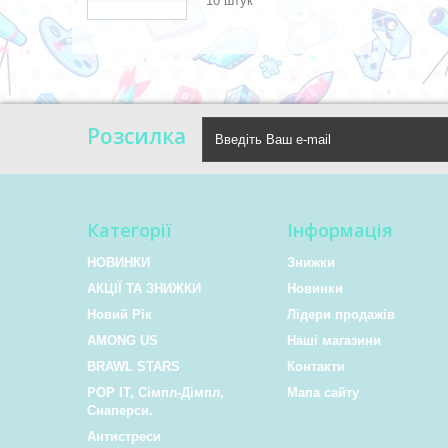
10 штук
Розсилка
Категорії
Інформація
НОВИНКИ
Знижки
АКЦІЇ ТА ЗНИЖКИ
Новинки
Новий Рік
Лідери продажів
AMONG US
Наші магазини
BRAWL STARS
Контакти
POP IT, Сімпл-Дімпл,
Мапа сайту
Снаперси.
Антистреси