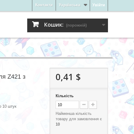
Контакти
Українська
Увійти
Кошик:
(порожній)
0,41 $
ля Z421 з
Кількість
о 10 штук
Найменша кількість
товару для замовлення є
10