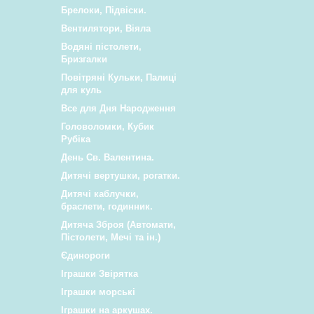
Брелоки, Підвіски.
Вентилятори, Віяла
Водяні пістолети,
Бризгалки
Повітряні Кульки, Палиці
для куль
Все для Дня Народження
Головоломки, Кубик
Рубіка
День Св. Валентина.
Дитячі вертушки, рогатки.
Дитячі каблучки,
браслети, годинник.
Дитяча Зброя (Автомати,
Пістолети, Мечі та ін.)
Єдинороги
Іграшки Звірятка
Іграшки морські
Іграшки на аркушах.