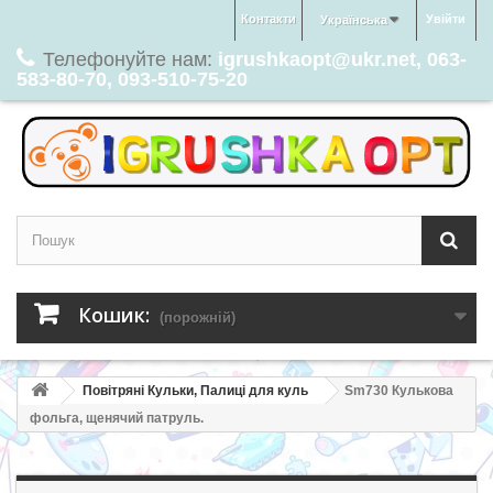
Контакти
Увійти
Українська
Телефонуйте нам:
igrushkaopt@ukr.net, 063-
583-80-70, 093-510-75-20
Кошик:
(порожній)
Повітряні Кульки, Палиці для куль
Sm730 Кулькова
фольга, щенячий патруль.