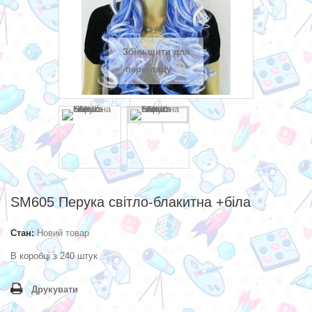
Збільшити для
перегляду
SM605 Перука світло-блакитна +біла
Стан:
Новий товар
В коробці з 240 штук
Друкувати