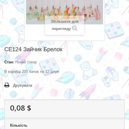
Збільшити для
перегляду
CE124 Зайчик Брелок
Стан:
Новий товар
В коробці 200 пачок по 12 штук
Друкувати
0,08 $
Кількість