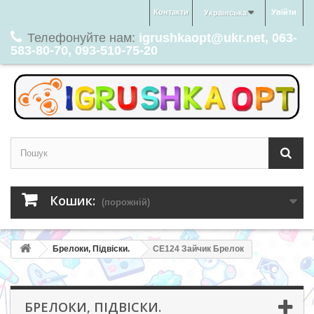
Контакти
Увійти
Українська
Телефонуйте нам:
igrushkaopt@ukr.net, 063-
583-80-70, 093-510-75-20
Кошик:
(порожній)
Брелоки, Підвіски.
CE124 Зайчик Брелок
БРЕЛОКИ, ПІДВІСКИ.